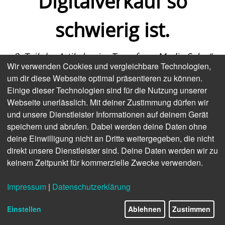
Digitalverkauf so
schwierig ist.
8. Teil der Artikelserie „Transform Media Sales“
Wir verwenden Cookies und vergleichbare Technologien,
von Heinz Alt
um dir diese Webseite optimal präsentieren zu können.
Einige dieser Technologien sind für die Nutzung unserer
Der Digitalverkauf ist ein Marathon, kein Sprint.
Webseite unerlässlich. Mit deiner Zustimmung dürfen wir
Statistiken zeigen, dass 80 Prozent der Verkäufe erst
und unsere Dienstleister Informationen auf deinem Gerät
zwischen dem fünften und zwölften Kontakt
speichern und abrufen. Dabei werden deine Daten ohne
erfolgen. 48 Prozent der Mediaberater kommen
deine Einwilligung nicht an Dritte weitergegeben, die nicht
über den Erstkontakt erst gar nicht hinaus und nur
direkt unsere Dienstleister sind. Deine Daten werden wir zu
10 Prozent erreichen den entscheidenden fünften
keinem Zeitpunkt für kommerzielle Zwecke verwenden.
Berührungspunkt „Touchpoint“.
Beharrlichkeit und konsequente Nachverfolgung
Impressum
|
Datenschutzerklärung
sind der Schlüssel zum Aufbau von Vertrauen und
zum Abschluss von Digitalgeschäften. Eine
Einstellen
Ablehnen
Zustimmen
fortschrittliche Verkaufsorganisation muss deshalb