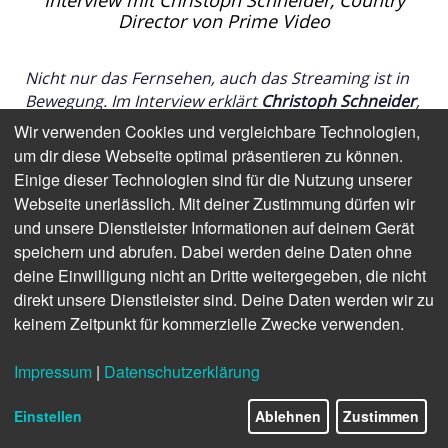
Interview mit Christoph Schneider, Country
Director von Prime Video
Nicht nur das Fernsehen, auch das Streaming ist in
Bewegung. Im Interview erklärt
Christoph Schneider
,
Country Director von
Prime Video
in Deutschland
Wir verwenden Cookies und vergleichbare Technologien,
und Österreich, warum er auf Werbung setzt, was
um dir diese Webseite optimal präsentieren zu können.
der neue lineare Kanal bringen soll, ob der Markt für
Einige dieser Technologien sind für die Nutzung unserer
alle Player groß genug ist und was er von einer
Webseite unerlässlich. Mit deiner Zustimmung dürfen wir
Investitionspflicht für Streamer hält.
und unsere Dienstleister Informationen auf deinem Gerät
speichern und abrufen. Dabei werden deine Daten ohne
deine Einwilligung nicht an Dritte weitergegeben, die nicht
Anfang November startet die zweite Staffel der
direkt unsere Dienstleister sind. Deine Daten werden wir zu
deutschen Serie "Maxton Hall", Fortsetzung des
keinem Zeitpunkt für kommerzielle Zwecke verwenden.
erfolgreichsten Neustarts eines nicht-
amerikanischen Originals in der Geschichte von
Impressum
|
Datenschutzerklärung
Prime Video. Die erste Staffel erreichte in mehr als
120 Ländern Platz eins der Prime-Video-Charts.
Einstellen
Ablehnen
Zustimmen
Welche Rolle spielen lokal produzierte Formate für
das Wachstum in Deutschland?