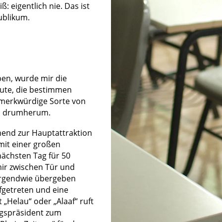
: eigentlich nie. Das ist
ublikum.
iben, wurde mir die
eute, die bestimmen
 merkwürdige Sorte von
rn drumherum.
chend zur Hauptattraktion
 mit einer großen
nächsten Tag für 50
 mir zwischen Tür und
 irgendwie übergeben
ufgetreten und eine
„Helau“ oder „Alaaf“ ruft
ungspräsident zum