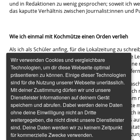
und in Redaktionen zu wenig gesprochen; soweit ich weiß
das kaputte Verhältnis zwischen Journalist:innen und P
Wie ich einmal mit Kochmütze einen Orden verlieh
Als ich als Schüler anfing, für die Lokalzeitung zu schre
besondere Stellung von Zeitungsleuten bewusst. Die L
Wir verwenden Cookies und vergleichbare
konnten, was morgen in der Zeitung steht, hatten eine
Technologien, um dir diese Webseite optimal
Macht, vor allem in einer kleinen Stadt und den Dörfe
präsentieren zu können. Einige dieser Technologien
sind für die Nutzung unserer Webseite unerlässlich.
Zum Beispiel wurde ich einmal für mich völlig überras
Mit deiner Zustimmung dürfen wir und unsere
einer Karnevalssitzung eines kleinen Dorfes, zu der ich
Dienstleister Informationen auf deinem Gerät
Kochmütze, Block und Stift aufgeschlagen war, um am 
speichern und abrufen. Dabei werden deine Daten
Pfennig die Zeile Bericht zu erstatten. Mein Chef hatte
ohne deine Einwilligung nicht an Dritte
Angel noch einen Orden in die Hand gedrückt, den ich
weitergegeben, die nicht direkt unsere Dienstleister
sollte. Nachdem viel Bier geflossen, Männer in Tutus a
Premium-Pointe nach der nächsten gesetzt waren (statt 
sind. Deine Daten werden wir zu keinem Zeitpunkt
man in diesem Dorf „Schütt, schütt!“), schritt der Sitz
für kommerzielle Zwecke verwenden.