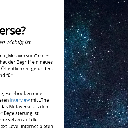
erse?
 wichtig ist
sch „Metaversum“ eines
hat der Begriff ein neues
 Öffentlichkeit gefunden.
nd für
g, Facebook zu einer
teten
Interview
mit „The
 das Metaverse als den
er Begeisterung ist
rne setzen auf die
ext-Level-Internet bieten