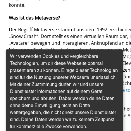
könnte.
Was ist das Metaverse?
Der Begriff Metaverse stammt aus dem 1992 erschiene
„Snow Crash“. Dort stellt es einen virtuellen Raum dar,
„Avatare“ bewegen und interagieren. Anknüpfend an di
führenden Tech-Enthusiasten schon länger vor, ein Met
Wir verwenden Cookies und vergleichbare
dem sich das heutige Internet, virtuelle Welten und Mög
Technologien, um dir diese Webseite optimal
Welt miteinander verbinden. Das Konzept in einem Elev
präsentieren zu können. Einige dieser Technologien
ist alles andere als einfach, zumal es verschiedene Sze
Metaversen gibt. Wer sich genauer mit den Hintergrü
sind für die Nutzung unserer Webseite unerlässlich.
Möglichkeiten des Metaverse auseinandersetzen möcht
Mit deiner Zustimmung dürfen wir und unsere
ausführliche
Essay „The Metaverse: What It Is, Where to F
Dienstleister Informationen auf deinem Gerät
and Fortnite“
von Matthew Ball ans Herz gelegt.
speichern und abrufen. Dabei werden deine Daten
ohne deine Einwilligung nicht an Dritte
Eine Schwachstelle hat das Metaverse allerdings: Bisher
weitergegeben, die nicht direkt unsere Dienstleister
virtuellen Raum – was es jedoch gibt, sind spannende 
sind. Deine Daten werden wir zu keinem Zeitpunkt
Entwicklungen.
für kommerzielle Zwecke verwenden.