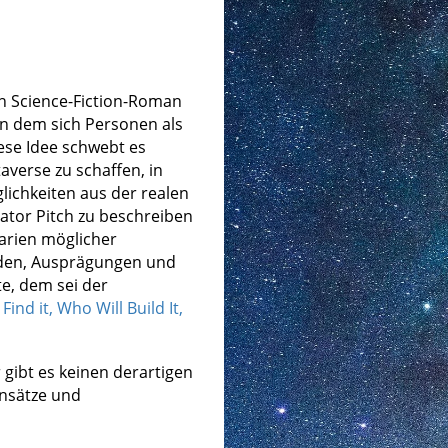
n Science-Fiction-Roman
 in dem sich Personen als
ese Idee schwebt es
averse zu schaffen, in
lichkeiten aus der realen
ator Pitch zu beschreiben
narien möglicher
nden, Ausprägungen und
e, dem sei der
ind it, Who Will Build It,
 gibt es keinen derartigen
Ansätze und