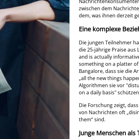
Nachrichtenkonsumenten z
zwischen dem Nachrichten
dem, was ihnen derzeit g
Eine komplexe Bezie
Die jungen Teilnehmer ha
die 25-jährige Praise aus
and is actually informative.
something on a platter of 
Bangalore, dass sie die A
„all the new things happen
Algorithmen sie vor "dist
on a daily basis" schützen
Die Forschung zeigt, das
von Nachrichten oft „disin
them“ sind.
Junge Menschen als 