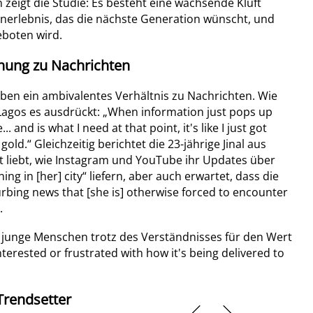
eigt die Studie: Es besteht eine wachsende Kluft
erlebnis, das die nächste Generation wünscht, und
eboten wird.
hung zu Nachrichten
ben ein ambivalentes Verhältnis zu Nachrichten. Wie
 Lagos es ausdrückt: „When information just pops up
.. and is what I need at that point, it's like I just got
gold.“ Gleichzeitig berichtet die 23-jährige Jinal aus
rt liebt, wie Instagram und YouTube ihr Updates über
ing in [her] city“ liefern, aber auch erwartet, dass die
urbing news that [she is] otherwise forced to encounter
.
s junge Menschen trotz des Verständnisses für den Wert
terested or frustrated with how it's being delivered to
Trendsetter