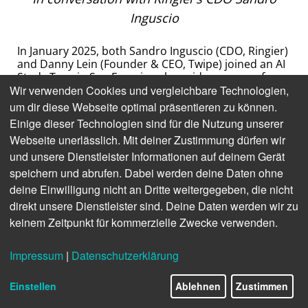
Inguscio
In January 2025, both Sandro Inguscio (CDO, Ringier)
and Danny Lein (Founder & CEO, Twipe) joined an AI
Study Tour in San Fransico alongside a group of
Wir verwenden Cookies und vergleichbare Technologien,
publishers. They had the opportunity to meet with
big AI players, small AI startups, and publishers
um dir diese Webseite optimal präsentieren zu können.
using the technology. Sandro was the first guest in
Einige dieser Technologien sind für die Nutzung unserer
Twipe’s AI Frontrunners in News webinar series held
Webseite unerlässlich. Mit deiner Zustimmung dürfen wir
in March 2025 and moderated by Danny. This post is
an edited version of their conversation.
und unsere Dienstleister Informationen auf deinem Gerät
speichern und abrufen. Dabei werden deine Daten ohne
Hi, Sandro. We’re very happy that you could join us
deine Einwilligung nicht an Dritte weitergegeben, die nicht
today. Can you briefly introduce yourself?
direkt unsere Dienstleister sind. Deine Daten werden wir zu
Hi, I’m Sandro, the Chief Digital Officer at Ringier
keinem Zeitpunkt für kommerzielle Zwecke verwenden.
Media Switzerland. Ringier has 6,600 employees
across 140 companies in over 20 countries. I’m also
Impressum
|
Datenschutzerklärung
co-leading Blick, which is the biggest media in our
portfolio.
Einstellen
Ablehnen
Zustimmen