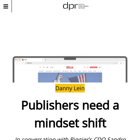
Danny Lein
Publishers need a
mindset shift
In conversation with Ringier’s CDO Sandro