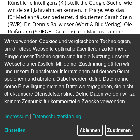
Künstliche Intelligenz (KI) stellt die Google-Suche, wie
wir sie seit Jahrzehnten kennen, in Frage. Was das
für Medienhäuser bedeutet, diskutierten Sarah Stein
(SWR), Dr. Dennis Ballwieser (Wort & Bild Verlag), Ole
Reißmann (SPIEGEL-Gruppe) und Marcus Tandler
(Ryte) im Rahmen der MEDIENTAGE MÜNCHEN.
Wir verwenden Cookies und vergleichbare Technologien,
Wolfgang Kerler (1E9) moderierte die vom
um dir diese Webseite optimal präsentieren zu können.
MedienNetzwerk Bayern Thinktank initiierte
Einige dieser Technologien sind für die Nutzung unserer
Diskussionsrunde.
Webseite unerlässlich. Mit deiner Zustimmung dürfen wir
und unsere Dienstleister Informationen auf deinem Gerät
speichern und abrufen. Dabei werden deine Daten ohne
deine Einwilligung nicht an Dritte weitergegeben, die nicht
direkt unsere Dienstleister sind. Deine Daten werden wir zu
keinem Zeitpunkt für kommerzielle Zwecke verwenden.
Impressum
|
Datenschutzerklärung
Einstellen
Ablehnen
Zustimmen