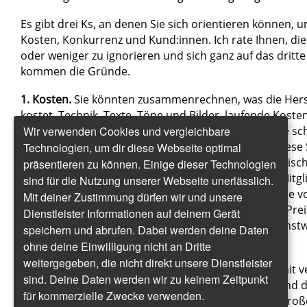
Es gibt drei Ks, an denen Sie sich orientieren können, u
Kosten, Konkurrenz und Kund:innen. Ich rate Ihnen, di
oder weniger zu ignorieren und sich ganz auf das dritte
kommen die Gründe.
1. Kosten.
Sie könnten zusammenrechnen, was die Hers
kostet. Technik, Texte, Töne und Bilder, laufende Koste
Wir verwenden Cookies und vergleichbare
Ihr eigenes Einkommen, Anzeigen. Auf diese Summe sch
Prozent drauf, um Gewinn zu machen, und teilen dies
Technologien, um dir diese Webseite optimal
Zahl Ihrer Mitglieder oder die Zahl, die Sie für realistis
präsentieren zu können. Einige dieser Technologien
große Nachteil dieser Methode: Ihren zukünftigen Mitgli
sind für die Nutzung unserer Webseite unerlässlich.
Kosten Sie haben. Ihre Kaufentscheidung machen sie vo
Mit deiner Zustimmung dürfen wir und unsere
abhängig. Ist der Nutzen, den Sie ihnen bieten, den Prei
Dienstleister Informationen auf deinem Gerät
Ihr Preis und ihre Zahlungsbereitschaft passen höchstw
speichern und abrufen. Dabei werden deine Daten
zusammen.
ohne deine Einwilligung nicht an Dritte
weitergegeben, die nicht direkt unsere Dienstleister
2. Konkurrenz.
Sie könnten imitieren, was andere, mit 
sind. Deine Daten werden wir zu keinem Zeitpunkt
oder Medienmacher:innen verlangen. Ihre Preise sind d
für kommerzielle Zwecke verwenden.
sind sogar billiger, um einen Vorteil zu haben. Der groß